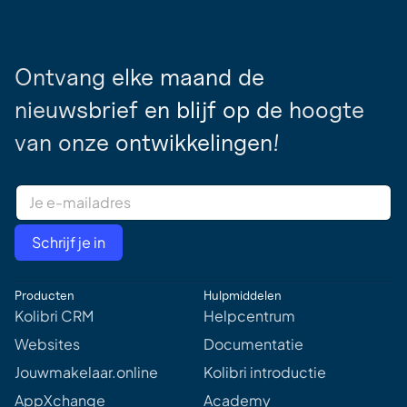
Ontvang elke maand de
nieuwsbrief en blijf op de hoogte
van onze ontwikkelingen!
E
m
a
i
Schrijf je in
l
A
d
Producten
Hulpmiddelen
d
r
Kolibri CRM
Helpcentrum
e
Websites
Documentatie
s
s
Jouwmakelaar.online
Kolibri introductie
*
AppXchange
Academy