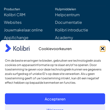
A
d
Producten
Hulpmiddelen
d
r
Kolibri CRM
Helpcentrum
e
Websites
Documentatie
s
s
Jouwmakelaar.online
Kolibri introductie
*
AppXchange
Academy
Mediapartners
Aankomende webinars &
Cookievoorkeuren
events
Prijzen
Meer van Kolibri
Om de beste ervaringen te bieden, gebruiken we technologieën zoals
Kolibri voor developers
cookies om apparaatinformatie op te slaan en/of te openen. Door
toestemming te geven voor deze technologieën kunnen we gegevens
Ons DNA
zoals surfgedrag of unieke ID's op deze site verwerken. Als u geen
toestemming geeft of uw toestemming intrekt, kan dit een negatief
Ons team
effect hebben op bepaalde kenmerken en functies.
Werken bij
Contact
Accepteren
Weigeren