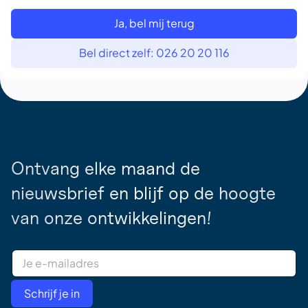
Ja, bel mij terug
Bel direct zelf: 026 20 20 116
Ontvang elke maand de
nieuwsbrief en blijf op de hoogte
van onze ontwikkelingen!
E
m
a
i
Schrijf je in
l