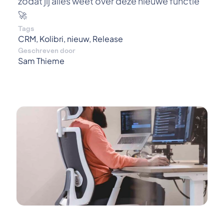
zodat jij alles weet over deze nieuwe functie
🚀
Tags
CRM
,
Kolibri
,
nieuw
,
Release
Geschreven door
Sam Thieme