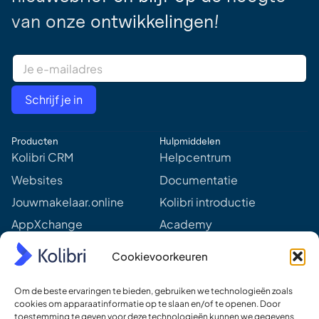
van onze ontwikkelingen!
E
m
a
i
Schrijf je in
l
A
d
Producten
Hulpmiddelen
d
r
Kolibri CRM
Helpcentrum
e
Websites
Documentatie
s
s
Jouwmakelaar.online
Kolibri introductie
*
AppXchange
Academy
Mediapartners
Aankomende webinars &
Cookievoorkeuren
events
Prijzen
Meer van Kolibri
Om de beste ervaringen te bieden, gebruiken we technologieën zoals
Kolibri voor developers
cookies om apparaatinformatie op te slaan en/of te openen. Door
toestemming te geven voor deze technologieën kunnen we gegevens