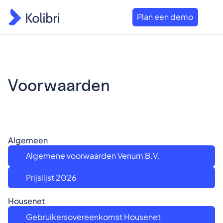
Plan een demo
Voorwaarden
Algemeen
Algemene voorwaarden Venum B.V.
Prijslijst 2026
Housenet
Gebruikersovereenkomst Housenet