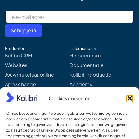
E
m
a
i
Schrijf je in
l
A
d
Producten
Hulpmiddelen
d
r
Kolibri CRM
Helpcentrum
e
Websites
Documentatie
s
s
Jouwmakelaar.online
Kolibri introductie
*
AppXchange
Academy
Mediapartners
Aankomende webinars &
Cookievoorkeuren
events
Prijzen
Meer van Kolibri
Om de beste ervaringen te bieden, gebruiken we technologieën zoals
Kolibri voor developers
cookies om apparaatinformatie op te slaan en/of te openen. Door
toestemming te geven voor deze technologieën kunnen we gegevens
Ons DNA
zoals surfgedrag of unieke ID's op deze site verwerken. Als u geen
toestemming geeft of uw toestemming intrekt, kan dit een negatief
Ons team