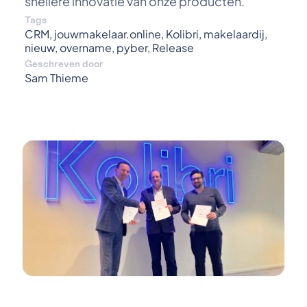
snellere innovatie van onze producten.
Tags
CRM
,
jouwmakelaar.online
,
Kolibri
,
makelaardij
,
nieuw
,
overname
,
pyber
,
Release
Geschreven door
Sam Thieme