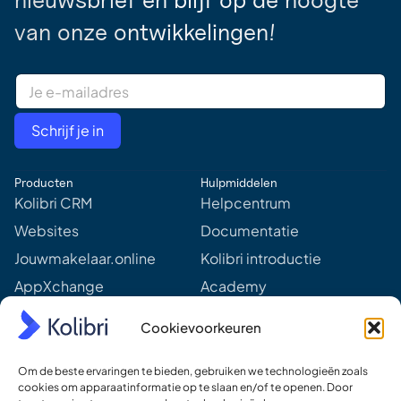
van onze ontwikkelingen!
E
m
a
i
Schrijf je in
l
A
d
Producten
Hulpmiddelen
d
r
Kolibri CRM
Helpcentrum
e
Websites
Documentatie
s
s
Jouwmakelaar.online
Kolibri introductie
*
AppXchange
Academy
Mediapartners
Aankomende webinars &
Cookievoorkeuren
events
Prijzen
Meer van Kolibri
Om de beste ervaringen te bieden, gebruiken we technologieën zoals
Kolibri voor developers
cookies om apparaatinformatie op te slaan en/of te openen. Door