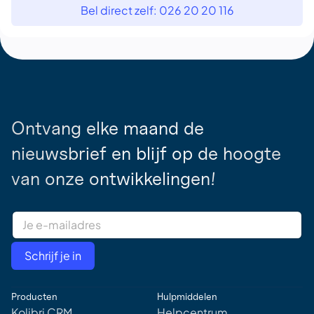
Bel direct zelf: 026 20 20 116
Ontvang elke maand de
nieuwsbrief en blijf op de hoogte
van onze ontwikkelingen!
E
m
a
i
Schrijf je in
l
A
d
Producten
Hulpmiddelen
d
r
Kolibri CRM
Helpcentrum