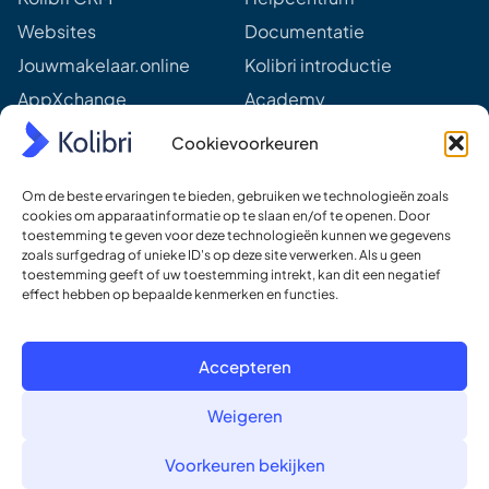
e
Websites
Documentatie
s
s
Jouwmakelaar.online
Kolibri introductie
*
AppXchange
Academy
Mediapartners
Aankomende webinars &
Cookievoorkeuren
events
Prijzen
Meer van Kolibri
Om de beste ervaringen te bieden, gebruiken we technologieën zoals
cookies om apparaatinformatie op te slaan en/of te openen. Door
Kolibri voor developers
toestemming te geven voor deze technologieën kunnen we gegevens
Ons DNA
zoals surfgedrag of unieke ID's op deze site verwerken. Als u geen
toestemming geeft of uw toestemming intrekt, kan dit een negatief
Ons team
effect hebben op bepaalde kenmerken en functies.
Werken bij
Contact
Accepteren
Weigeren
© Kolibri, software en websites voor makelaars
Voorkeuren bekijken