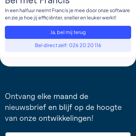
In een halfuur neemt Francis je mee door onze software
en zie je hoe jij efficiënter, sneller en leuker werkt!
Ja, bel mij terug
Bel direct zelf: 026 20 20 116
Ontvang elke maand de
nieuwsbrief en blijf op de hoogte
van onze ontwikkelingen!
E