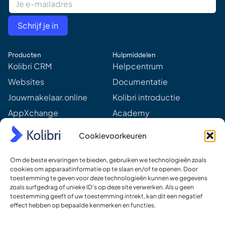
m
a
i
Schrijf je in
l
A
d
Producten
Hulpmiddelen
d
r
Kolibri CRM
Helpcentrum
e
Websites
Documentatie
s
s
Jouwmakelaar.online
Kolibri introductie
*
AppXchange
Academy
Mediapartners
Aankomende webinars &
Cookievoorkeuren
events
Prijzen
Meer van Kolibri
Om de beste ervaringen te bieden, gebruiken we technologieën zoals
Kolibri voor developers
cookies om apparaatinformatie op te slaan en/of te openen. Door
toestemming te geven voor deze technologieën kunnen we gegevens
Ons DNA
zoals surfgedrag of unieke ID's op deze site verwerken. Als u geen
toestemming geeft of uw toestemming intrekt, kan dit een negatief
Ons team
effect hebben op bepaalde kenmerken en functies.
Werken bij