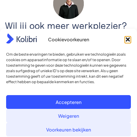
Wil jij ook meer werkplezier?
Bel met Francis
Cookievoorkeuren
In een halfuur neemt Francis je mee door onze software
Om de beste ervaringen te bieden, gebruiken we technologieën zoals
en zie je hoe jij efficiënter, sneller en leuker werkt!
cookies om apparaatinformatie op te slaan en/of te openen. Door
toestemming te geven voor deze technologieën kunnen we gegevens
Ja, bel mij terug
zoals surfgedrag of unieke ID's op deze site verwerken. Als u geen
toestemming geeft of uw toestemming intrekt, kan dit een negatief
effect hebben op bepaalde kenmerken en functies.
Bel direct zelf: 026 20 20 116
Accepteren
Weigeren
Voorkeuren bekijken
Ontvang elke maand de