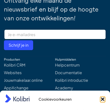
Ontvang elke maand de
nieuwsbrief en blijf op de hoogte
van onze ontwikkelingen!
E
m
a
i
Schrijf je in
l
A
d
Producten
Hulpmiddelen
d
r
Kolibri CRM
Helpcentrum
e
Websites
Documentatie
s
s
Jouwmakelaar.online
Kolibri introductie
*
AppXchange
Academy
Mediapartners
Aankomende webinars &
Cookievoorkeuren
events
Prijzen
Meer van Kolibri