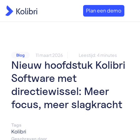
Plan een demo
11 maart 2026
Leestijd: 4 minutes
Blog
Nieuw hoofdstuk Kolibri
Software met
directiewissel: Meer
focus, meer slagkracht
Tags
Kolibri
Geschreven door