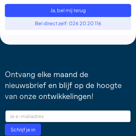
Ja, bel mij terug
Bel direct zelf: 026 20 20 116
Ontvang elke maand de
nieuwsbrief en blijf op de hoogte
van onze ontwikkelingen!
E
m
a
i
Schrijf je in
l