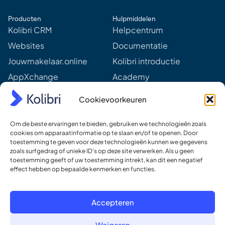
A
d
Producten
Hulpmiddelen
d
r
Kolibri CRM
Helpcentrum
e
Websites
Documentatie
s
s
Jouwmakelaar.online
Kolibri introductie
*
AppXchange
Academy
Mediapartners
Aankomende webinars &
Cookievoorkeuren
events
Prijzen
Meer van Kolibri
Om de beste ervaringen te bieden, gebruiken we technologieën zoals
Kolibri voor developers
cookies om apparaatinformatie op te slaan en/of te openen. Door
toestemming te geven voor deze technologieën kunnen we gegevens
Ons DNA
zoals surfgedrag of unieke ID's op deze site verwerken. Als u geen
toestemming geeft of uw toestemming intrekt, kan dit een negatief
Ons team
effect hebben op bepaalde kenmerken en functies.
Werken bij
Contact
Accepteren
Weigeren