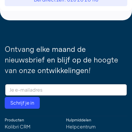
Ontvang elke maand de
nieuwsbrief en blijf op de hoogte
van onze ontwikkelingen!
E
m
a
i
Schrijf je in
l
A
d
Producten
Hulpmiddelen
d
r
Kolibri CRM
Helpcentrum
e