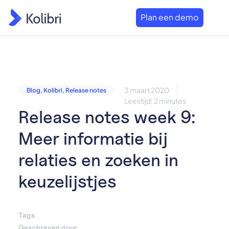
Plan een demo
3 maart 2020
Blog
,
Kolibri
,
Release notes
Leestijd: 2 minutes
Release notes week 9:
Meer informatie bij
relaties en zoeken in
keuzelijstjes
Tags
Geschreven door