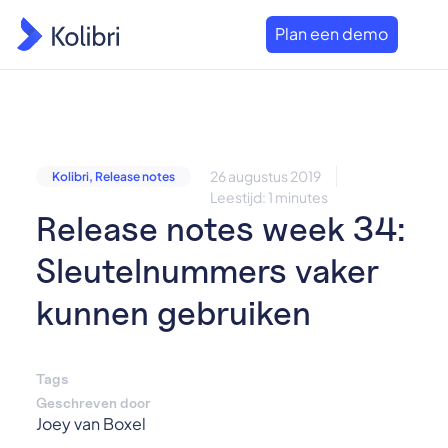
Plan een demo
26 augustus 2019
Kolibri
,
Release notes
Leestijd: 1 minutes
Release notes week 34:
Sleutelnummers vaker
kunnen gebruiken
Tags
Geschreven door
Joey van Boxel