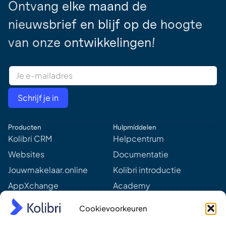
Ontvang elke maand de
nieuwsbrief en blijf op de hoogte
van onze ontwikkelingen!
E
m
a
i
Schrijf je in
l
A
d
Producten
Hulpmiddelen
d
r
Kolibri CRM
Helpcentrum
e
Websites
Documentatie
s
s
Jouwmakelaar.online
Kolibri introductie
*
AppXchange
Academy
Mediapartners
Aankomende webinars &
Cookievoorkeuren
events
Prijzen