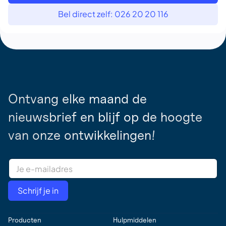
Bel direct zelf: 026 20 20 116
Ontvang elke maand de
nieuwsbrief en blijf op de hoogte
van onze ontwikkelingen!
E
m
a
i
Schrijf je in
l
A
d
Producten
Hulpmiddelen
d