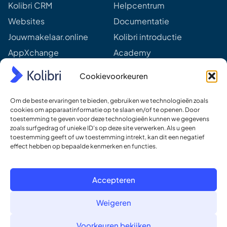
r
Kolibri CRM
Helpcentrum
e
Websites
Documentatie
s
s
Jouwmakelaar.online
Kolibri introductie
*
AppXchange
Academy
Mediapartners
Aankomende webinars &
Cookievoorkeuren
events
Prijzen
Meer van Kolibri
Om de beste ervaringen te bieden, gebruiken we technologieën zoals
Kolibri voor developers
cookies om apparaatinformatie op te slaan en/of te openen. Door
toestemming te geven voor deze technologieën kunnen we gegevens
Ons DNA
zoals surfgedrag of unieke ID's op deze site verwerken. Als u geen
toestemming geeft of uw toestemming intrekt, kan dit een negatief
Ons team
effect hebben op bepaalde kenmerken en functies.
Werken bij
Contact
Accepteren
Weigeren
© Kolibri, software en websites voor makelaars
Voorkeuren bekijken