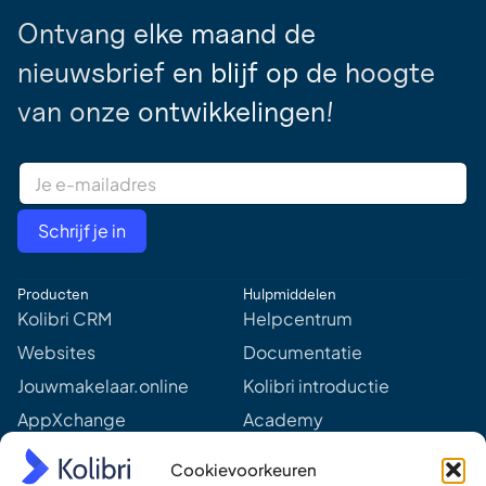
Ontvang elke maand de
nieuwsbrief en blijf op de hoogte
van onze ontwikkelingen!
E
m
a
i
Schrijf je in
l
A
d
Producten
Hulpmiddelen
d
r
Kolibri CRM
Helpcentrum
e
Websites
Documentatie
s
s
Jouwmakelaar.online
Kolibri introductie
*
AppXchange
Academy
Mediapartners
Aankomende webinars &
Cookievoorkeuren
events