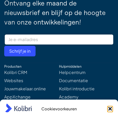
Ontvang elke maand de
nieuwsbrief en blijf op de hoogte
van onze ontwikkelingen!
E
m
a
i
Schrijf je in
l
A
d
Producten
Hulpmiddelen
d
r
Kolibri CRM
Helpcentrum
e
Websites
Documentatie
s
s
Jouwmakelaar.online
Kolibri introductie
*
AppXchange
Academy
Mediapartners
Aankomende webinars &
Cookievoorkeuren
events
Prijzen