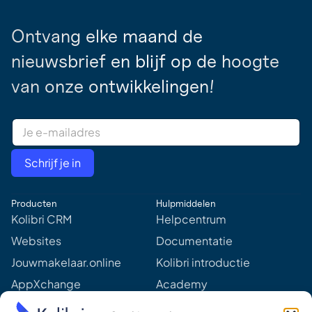
Ontvang elke maand de
nieuwsbrief en blijf op de hoogte
van onze ontwikkelingen!
E
m
a
i
Schrijf je in
l
A
d
Producten
Hulpmiddelen
d
r
Kolibri CRM
Helpcentrum
e
Websites
Documentatie
s
s
Jouwmakelaar.online
Kolibri introductie
*
AppXchange
Academy
Mediapartners
Aankomende webinars &