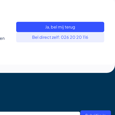
Ja, bel mij terug
Bel direct zelf: 026 20 20 116
 en