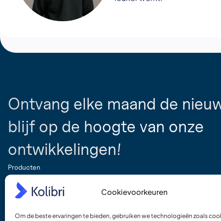
Ontvang elke maand de nieuw
blijf op de hoogte van onze
ontwikkelingen!
Producten
Kolibri CRM
Cookievoorkeuren
Websites
Jouwmakelaar.online
Om de beste ervaringen te bieden, gebruiken we technologieën zoals co