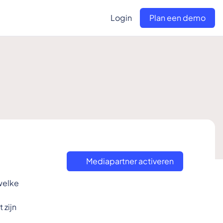
Login
Plan een demo
Mediapartner activeren
welke
 zijn