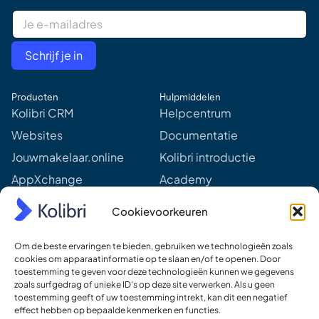
E
m
a
i
Schrijf je in
l
A
d
Producten
Hulpmiddelen
d
r
Kolibri CRM
Helpcentrum
e
Websites
Documentatie
s
s
Jouwmakelaar.online
Kolibri introductie
*
AppXchange
Academy
Mediapartners
Aankomende webinars &
Cookievoorkeuren
events
Prijzen
Meer van Kolibri
Om de beste ervaringen te bieden, gebruiken we technologieën zoals
Kolibri voor developers
cookies om apparaatinformatie op te slaan en/of te openen. Door
toestemming te geven voor deze technologieën kunnen we gegevens
Ons DNA
zoals surfgedrag of unieke ID's op deze site verwerken. Als u geen
toestemming geeft of uw toestemming intrekt, kan dit een negatief
Ons team
effect hebben op bepaalde kenmerken en functies.