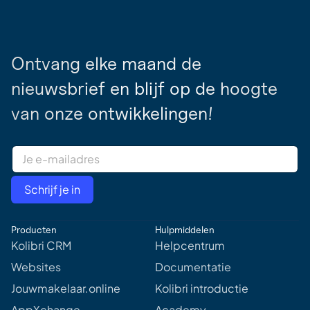
Ontvang elke maand de
nieuwsbrief en blijf op de hoogte
van onze ontwikkelingen!
E
m
a
i
Schrijf je in
l
A
d
Producten
Hulpmiddelen
d
r
Kolibri CRM
Helpcentrum
e
Websites
Documentatie
s
s
Jouwmakelaar.online
Kolibri introductie
*
AppXchange
Academy