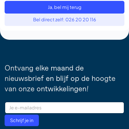
Ja, bel mij terug
Bel direct zelf: 026 20 20 116
Ontvang elke maand de
nieuwsbrief en blijf op de hoogte
van onze ontwikkelingen!
E
m
a
i
Schrijf je in
l
A