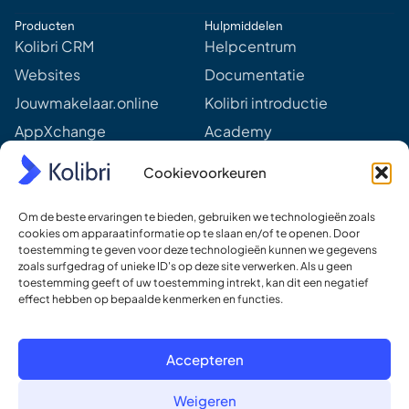
d
Producten
Hulpmiddelen
d
r
Kolibri CRM
Helpcentrum
e
Websites
Documentatie
s
s
Jouwmakelaar.online
Kolibri introductie
*
AppXchange
Academy
Mediapartners
Aankomende webinars &
Cookievoorkeuren
events
Prijzen
Meer van Kolibri
Om de beste ervaringen te bieden, gebruiken we technologieën zoals
Kolibri voor developers
cookies om apparaatinformatie op te slaan en/of te openen. Door
toestemming te geven voor deze technologieën kunnen we gegevens
Ons DNA
zoals surfgedrag of unieke ID's op deze site verwerken. Als u geen
toestemming geeft of uw toestemming intrekt, kan dit een negatief
Ons team
effect hebben op bepaalde kenmerken en functies.
Werken bij
Contact
Accepteren
Weigeren