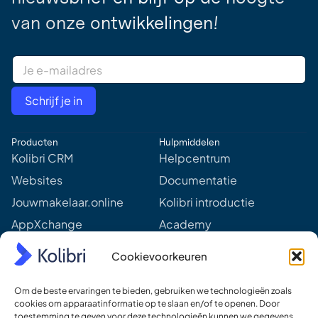
van onze ontwikkelingen!
E
m
a
i
Schrijf je in
l
A
d
Producten
Hulpmiddelen
d
r
Kolibri CRM
Helpcentrum
e
Websites
Documentatie
s
s
Jouwmakelaar.online
Kolibri introductie
*
AppXchange
Academy
Mediapartners
Aankomende webinars &
Cookievoorkeuren
events
Prijzen
Meer van Kolibri
Om de beste ervaringen te bieden, gebruiken we technologieën zoals
Kolibri voor developers
cookies om apparaatinformatie op te slaan en/of te openen. Door
toestemming te geven voor deze technologieën kunnen we gegevens