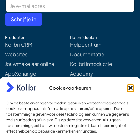
E
m
a
i
Schrijf je in
l
A
d
Producten
Hulpmiddelen
d
r
Kolibri CRM
Helpcentrum
e
Websites
Documentatie
s
s
Jouwmakelaar.online
Kolibri introductie
*
AppXchange
Academy
Mediapartners
Aankomende webinars &
Cookievoorkeuren
events
Prijzen
Meer van Kolibri
Om de beste ervaringen te bieden, gebruiken we technologieën zoals
Kolibri voor developers
cookies om apparaatinformatie op te slaan en/of te openen. Door
toestemming te geven voor deze technologieën kunnen we gegevens
Ons DNA
zoals surfgedrag of unieke ID's op deze site verwerken. Als u geen
toestemming geeft of uw toestemming intrekt, kan dit een negatief
Ons team
effect hebben op bepaalde kenmerken en functies.
Werken bij