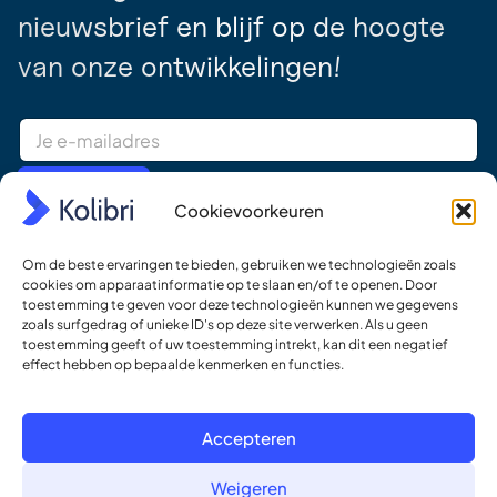
nieuwsbrief en blijf op de hoogte
van onze ontwikkelingen!
E
m
a
i
Schrijf je in
l
Cookievoorkeuren
A
d
Producten
Hulpmiddelen
d
Om de beste ervaringen te bieden, gebruiken we technologieën zoals
r
Kolibri CRM
Helpcentrum
cookies om apparaatinformatie op te slaan en/of te openen. Door
e
toestemming te geven voor deze technologieën kunnen we gegevens
Websites
Documentatie
s
zoals surfgedrag of unieke ID's op deze site verwerken. Als u geen
s
Jouwmakelaar.online
Kolibri introductie
toestemming geeft of uw toestemming intrekt, kan dit een negatief
*
effect hebben op bepaalde kenmerken en functies.
AppXchange
Academy
Mediapartners
Aankomende webinars &
Accepteren
events
Prijzen
Meer van Kolibri
Weigeren