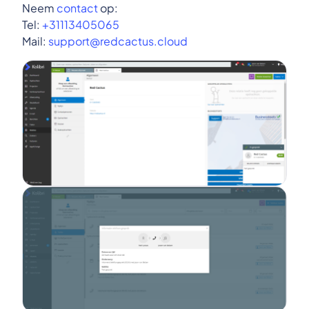
Neem
contact
op:
Tel:
+31113405065
Mail:
support@redcactus.cloud